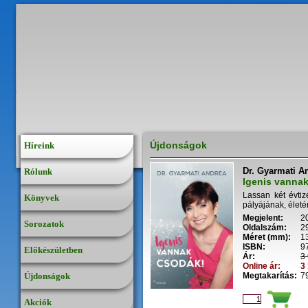
Újdonságok
Híreink
Dr. Gyarmati A
Rólunk
Igenis vanna
Lassan két évti
Könyvek
pályájának, életén
Megjelent:
2
Sorozatok
Oldalszám:
2
Méret (mm):
1
ISBN:
9
Előkészületben
Ár:
3 
Online ár:
3 
Újdonságok
Megtakarítás:
79
Akciók