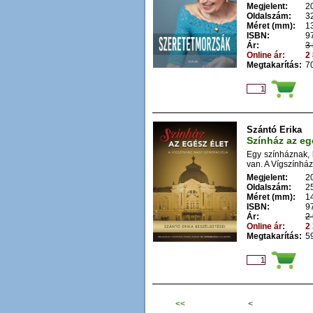
Megjelent:
2
Oldalszám:
3
Méret (mm):
1
ISBN:
9
Ár:
3 
Online ár:
2 
Megtakarítás:
70
Szántó Erika
Színház az eg
Egy színháznak, 
van. A Vígszínhá
Megjelent:
2
Oldalszám:
2
Méret (mm):
1
ISBN:
9
Ár:
2 
Online ár:
2 
Megtakarítás:
59
<<
<