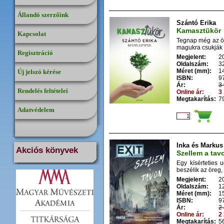
Állandó szerzőink
Szántó Erika
Kamasztükör
Kapcsolat
Tegnap még az öl
magukra csukják a
Regisztráció
Megjelent:
2
Oldalszám:
3
Méret (mm):
1
Új jelszó kérése
ISBN:
9
Ár:
3 
Rendelés feltételei
Online ár:
3 
Megtakarítás:
79
Adatvédelem
Inka és Markus
Akciós könyvek
Szellem a tav
Egy kísérteties 
beszélik az öreg, 
Megjelent:
2
Oldalszám:
1
Méret (mm):
1
ISBN:
9
Ár:
2 
Online ár:
2 
Megtakarítás:
56