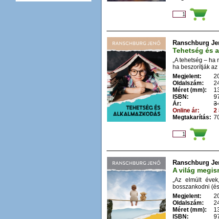
Ranschburg Je
Tehetség és 
„A tehetség – ha 
ha beszorítják az 
Megjelent:
2
Oldalszám:
2
Méret (mm):
1
ISBN:
9
Ár:
3 
Online ár:
2 
Megtakarítás:
70
Ranschburg Je
A világ megi
„Az elmúlt évek
bosszankodni (és
Megjelent:
2
Oldalszám:
2
Méret (mm):
1
ISBN:
9