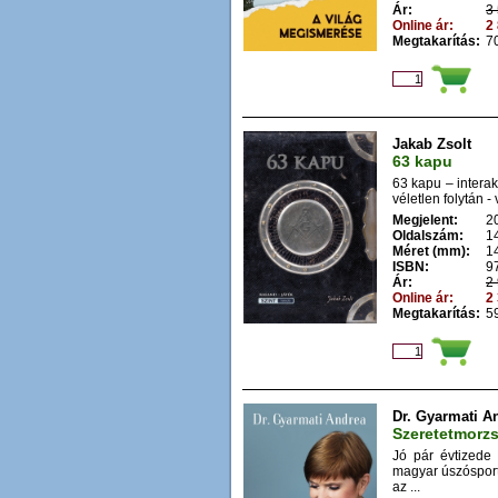
Ár:
3 
Online ár:
2 
Megtakarítás:
70
Jakab Zsolt
63 kapu
63 kapu – interak
véletlen folytán - 
Megjelent:
2
Oldalszám:
1
Méret (mm):
1
ISBN:
9
Ár:
2 
Online ár:
2 
Megtakarítás:
59
Dr. Gyarmati A
Szeretetmorz
Jó pár évtizede
magyar úszósport
az ...