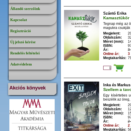
Állandó szerzőink
Szántó Erika
Kamasztükör
Kapcsolat
Tegnap még az öl
magukra csukják a
Regisztráció
Megjelent:
2
Oldalszám:
3
Méret (mm):
1
Új jelszó kérése
ISBN:
9
Ár:
3 
Rendelés feltételei
Online ár:
3 
Megtakarítás:
79
Adatvédelem
Inka és Markus
Akciós könyvek
Szellem a tav
Egy kísérteties 
beszélik az öreg, 
Megjelent:
2
Oldalszám:
1
Méret (mm):
1
ISBN:
9
Ár:
2 
Online ár:
2 
Megtakarítás:
56