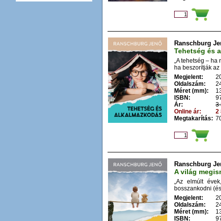
Ranschburg Je
Tehetség és 
„A tehetség – ha 
ha beszorítják az 
Megjelent:
2
Oldalszám:
2
Méret (mm):
1
ISBN:
9
Ár:
3 
Online ár:
2 
Megtakarítás:
70
Ranschburg Je
A világ megi
„Az elmúlt évek
bosszankodni (és
Megjelent:
2
Oldalszám:
2
Méret (mm):
1
ISBN:
9