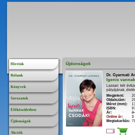
Újdonságok
Híreink
Dr. Gyarmati A
Rólunk
Igenis vanna
Lassan két évti
Könyvek
pályájának, életén
Megjelent:
2
Sorozatok
Oldalszám:
2
Méret (mm):
1
ISBN:
9
Előkészületben
Ár:
3 
Online ár:
3 
Újdonságok
Megtakarítás:
79
Akciók