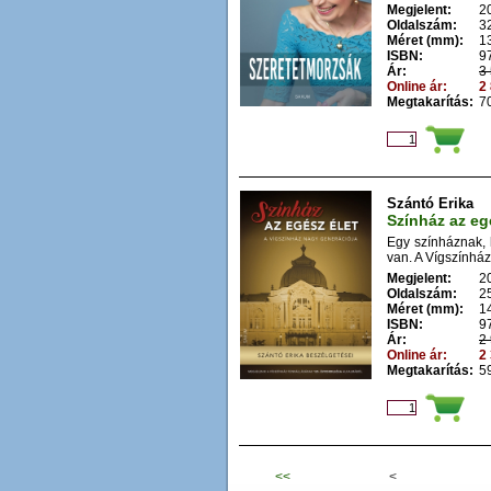
Megjelent:
2
Oldalszám:
3
Méret (mm):
1
ISBN:
9
Ár:
3 
Online ár:
2 
Megtakarítás:
70
Szántó Erika
Színház az eg
Egy színháznak, 
van. A Vígszínhá
Megjelent:
2
Oldalszám:
2
Méret (mm):
1
ISBN:
9
Ár:
2 
Online ár:
2 
Megtakarítás:
59
<<
<