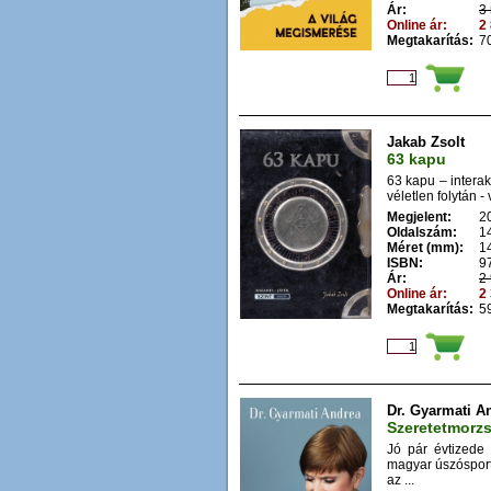
Ár:
3 
Online ár:
2 
Megtakarítás:
70
Jakab Zsolt
63 kapu
63 kapu – interak
véletlen folytán - 
Megjelent:
2
Oldalszám:
1
Méret (mm):
1
ISBN:
9
Ár:
2 
Online ár:
2 
Megtakarítás:
59
Dr. Gyarmati A
Szeretetmorz
Jó pár évtizede
magyar úszósport
az ...