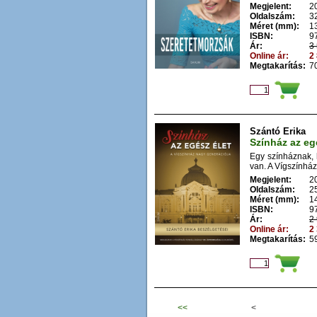
Megjelent:
2
Oldalszám:
3
Méret (mm):
1
ISBN:
9
Ár:
3 
Online ár:
2 
Megtakarítás:
70
Szántó Erika
Színház az eg
Egy színháznak, 
van. A Vígszínhá
Megjelent:
2
Oldalszám:
2
Méret (mm):
1
ISBN:
9
Ár:
2 
Online ár:
2 
Megtakarítás:
59
<<
<