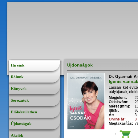
Újdonságok
Híreink
Dr. Gyarmati A
Rólunk
Igenis vanna
Lassan két évti
Könyvek
pályájának, életén
Megjelent:
2
Sorozatok
Oldalszám:
2
Méret (mm):
1
ISBN:
9
Előkészületben
Ár:
3 
Online ár:
3 
Újdonságok
Megtakarítás:
79
Akciók