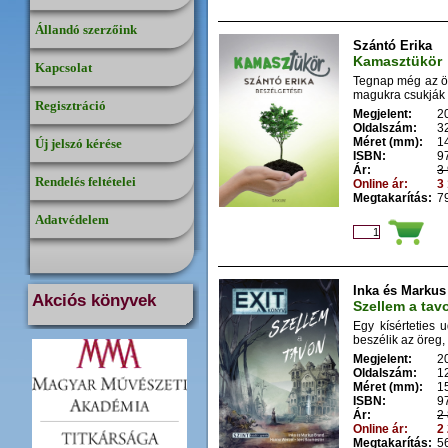
Állandó szerzőink
Szántó Erika
Kamasztükör
Kapcsolat
Tegnap még az öl
magukra csukják a
Regisztráció
Megjelent:
2
Oldalszám:
3
Méret (mm):
1
Új jelszó kérése
ISBN:
9
Ár:
3 
Rendelés feltételei
Online ár:
3 
Megtakarítás:
79
Adatvédelem
Inka és Markus
Akciós könyvek
Szellem a tav
Egy kísérteties 
beszélik az öreg, 
Megjelent:
2
Oldalszám:
1
Méret (mm):
1
ISBN:
9
Ár:
2 
Online ár:
2 
Megtakarítás:
56