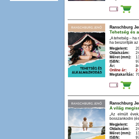
Ranschburg Je
Tehetség és 
„A tehetség – ha 
ha beszorítják az 
Megjelent:
2
Oldalszám:
2
Méret (mm):
1
ISBN:
9
Ár:
3 
Online ár:
2 
Megtakarítás:
70
Ranschburg Je
A világ megi
„Az elmúlt évek
bosszankodni (és
Megjelent:
2
Oldalszám:
2
Méret (mm):
1
ISBN:
9