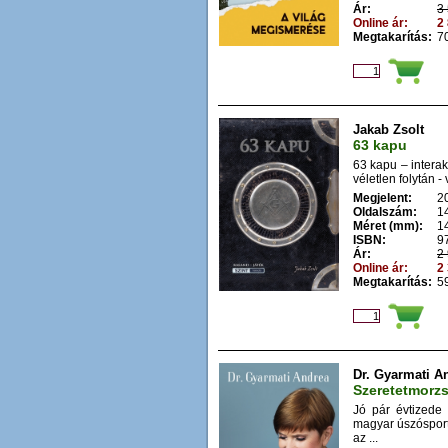
Ár:
3 
Online ár:
2 
Megtakarítás:
70
Jakab Zsolt
63 kapu
63 kapu – interak
véletlen folytán - 
Megjelent:
2
Oldalszám:
1
Méret (mm):
1
ISBN:
9
Ár:
2 
Online ár:
2 
Megtakarítás:
59
Dr. Gyarmati A
Szeretetmorz
Jó pár évtizede
magyar úszósport
az ...