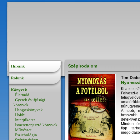
Szépirodalom
Híreink
Tim Dedo
Rólunk
Nyomozás
Ki a tettes?
Könyvek
Felveszi-
Életmód
felügyelőve
Gyerek és ifjúsági
amatőrökke
könyvek
bűnügyein
Hangoskönyvek
A több, m
Hobbi
hosszabb 
detektívet 
Interjúkötet
Minden tör
Ismeretterjesztő könyvek
tipp tar
Művészet
megoldáso
Pszichológia
Szépirodalom