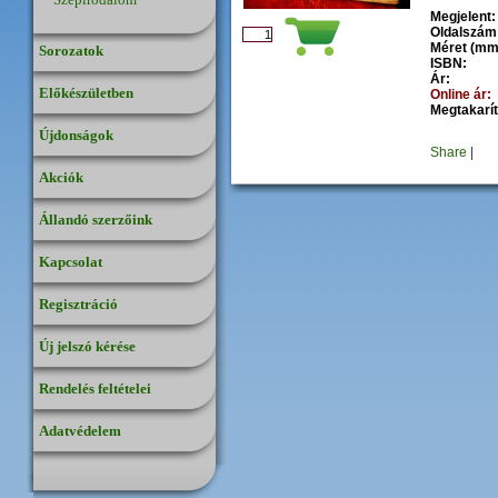
Megjelent:
Oldalszám
Méret (mm
Sorozatok
ISBN:
Ár:
Előkészületben
Online ár:
Megtakarít
Újdonságok
Share
|
Akciók
Állandó szerzőink
Kapcsolat
Regisztráció
Új jelszó kérése
Rendelés feltételei
Adatvédelem