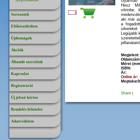
Gyarmati 
Hesz Mih
vitrinbe,
Sorozatok
medencében
aki már a
a fogadot
Előkészületben
sikereke
Legújabb 
Újdonságok
szeretett
pillanatair
Akciók
Megjelent:
Oldalszám
Állandó szerzőink
Méret (mm
ISBN:
Ár:
Kapcsolat
Online ár:
Megtakarít
Regisztráció
Share
|
Új jelszó kérése
Rendelés feltételei
Adatvédelem