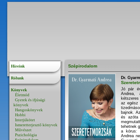
Szépirodalom
Híreink
Dr. Gyarm
Rólunk
Szeretet
Jó pár é
Könyvek
Andrea, 
Életmód
kétszeres
Gyerek és ifjúsági
az egész 
könyvek
tizedmáso
Hangoskönyvek
bajnok. A
Hobbi
és azóta 
Interjúkötet
megmutat
Ismeretterjesztő könyvek
tehetnek g
Művészet
a kórus: 
Pszichológia
Andrea ne
Szépirodalom