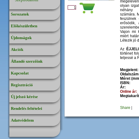
megeleven
olyan izga
néhány 
Sorozatok
számára. M
feszülnek
erősödik,
Előkészületben
szerelembe
Vajon mi 
miért hatá
Újdonságok
Létezik jó
Az
ÉJJELI
Akciók
történet fo
teljessé a 
Állandó szerzőink
Megjelent:
Kapcsolat
Oldalszám
Méret (mm
ISBN:
Regisztráció
Ár:
Online ár:
Megtakarít
Új jelszó kérése
Share
|
Rendelés feltételei
Adatvédelem