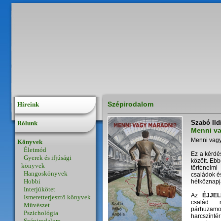
Szépirodalom
Híreink
Szabó Ild
Rólunk
Menni v
Menni vag
Könyvek
Életmód
Ez a kérdés
Gyerek és ifjúsági
között. Eb
könyvek
történelmi
Hangoskönyvek
családok é
Hobbi
hétköznapja
Interjúkötet
Az
ÉJJEL
Ismeretterjesztő könyvek
család m
Művészet
párhuzamo
Pszichológia
harcszín
Szépirodalom