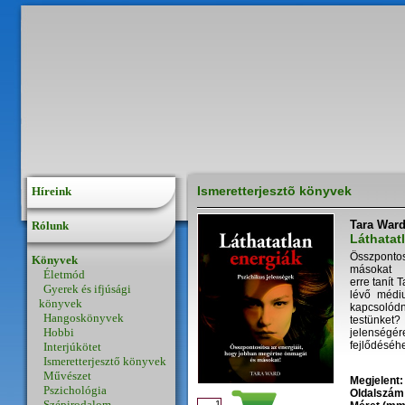
Ismeretterjesztõ könyvek
Híreink
Tara War
Rólunk
Láthatat
Összpontos
Könyvek
másokat
Életmód
erre tanít 
Gyerek és ifjúsági
lévő médi
könyvek
kapcsolód
Hangoskönyvek
testünket
Hobbi
jelenségé
fejlődéséh
Interjúkötet
Ismeretterjesztő könyvek
Művészet
Megjelent:
Pszichológia
Oldalszám
Szépirodalom