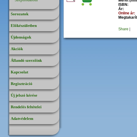
Méret (mm
ISBN:
Ár:
Online ár:
Sorozatok
Megtakarít
Előkészületben
Share
|
Újdonságok
Akciók
Állandó szerzőink
Kapcsolat
Regisztráció
Új jelszó kérése
Rendelés feltételei
Adatvédelem