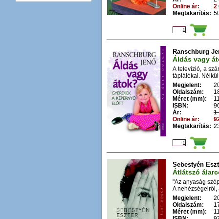
Online ár:
2 
Megtakarítás:
50
Ranschburg Je
Áldás vagy át
A televízió, a sz
táplálékai. Nélkül
Megjelent:
2
Oldalszám:
1
Méret (mm):
1
ISBN:
9
Ár:
1 
Online ár:
92
Megtakarítás:
23
Sebestyén Eszt
Átlátszó álar
"Az anyaság széps
A nehézségeiről, 
Megjelent:
2
Oldalszám:
1
Méret (mm):
1
ISBN:
9