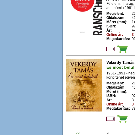
Félelem, harag,
autonómia 1981-b
Megjelent:
2
Oldalszám:
4
Méret (mm):
1
ISBN:
9
Ár:
4 
Online ár:
3 
Megtakarítás:
90
Vekerdy Tamás
És most belülr
1951- 1991 - negy
kortörténet egyéni
Megjelent:
2
Oldalszám:
4
Méret (mm):
ISBN:
9
Ár:
3 
Online ár:
3 
Megtakarítás:
79
<<
<