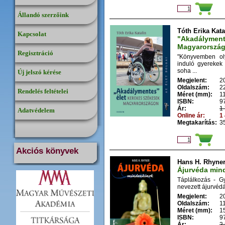
Állandó szerzőink
Tóth Erika Kata
Kapcsolat
"Akadálymente
Magyarorszá
Regisztráció
"Könyvemben oly
induló gyerekek 
soha ...
Új jelszó kérése
Megjelent:
2
Oldalszám:
2
Rendelés feltételei
Méret (mm):
1
ISBN:
9
Ár:
1 
Adatvédelem
Online ár:
1 
Megtakarítás:
35
Akciós könyvek
Hans H. Rhyne
Ájurvéda min
Táplálkozás - G
nevezett ájurvédá
Megjelent:
2
Oldalszám:
1
Méret (mm):
1
ISBN:
9
Ár:
2 