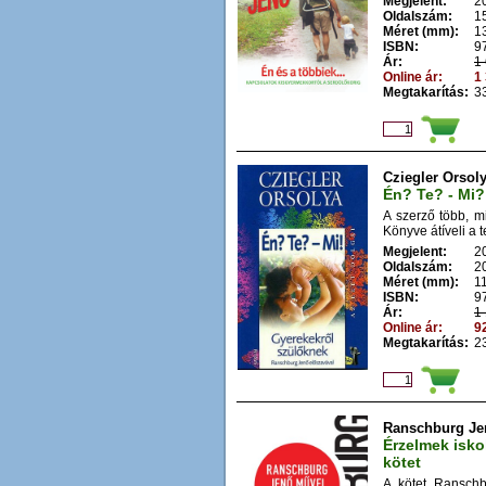
Megjelent:
2
Oldalszám:
1
Méret (mm):
1
ISBN:
9
Ár:
1 
Online ár:
1 
Megtakarítás:
33
Cziegler Orsol
Én? Te? - Mi?
A szerző több, m
Könyve átíveli a t
Megjelent:
2
Oldalszám:
2
Méret (mm):
1
ISBN:
9
Ár:
1 
Online ár:
92
Megtakarítás:
23
Ranschburg Je
Érzelmek isko
kötet
A kötet Ranschb