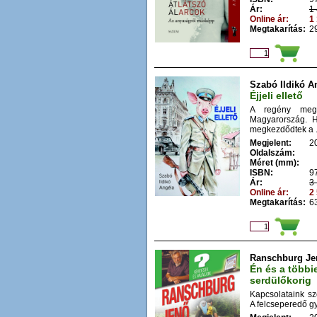
Ár:
1 
Online ár:
1 
Megtakarítás:
29
Szabó Ildikó A
Éjjeli ellető
A regény megtö
Magyarország. Ha
megkezdődtek a .
Megjelent:
2
Oldalszám:
Méret (mm):
ISBN:
9
Ár:
3 
Online ár:
2 
Megtakarítás:
63
Ranschburg Je
Én és a többi
serdülőkorig
Kapcsolataink sz
A felcseperedő gy