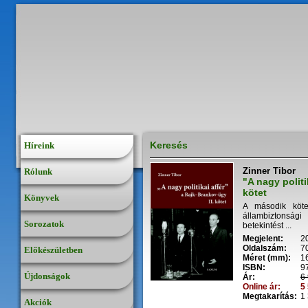
Keresés
Híreink
Zinner Tibor
Rólunk
"A nagy politi
kötet
Könyvek
A második kötet
állambiztonsági
Sorozatok
betekintést ...
Megjelent:
2
Oldalszám:
7
Előkészületben
Méret (mm):
1
ISBN:
9
Újdonságok
Ár:
6 
Online ár:
5 
Megtakarítás:
1 
Akciók