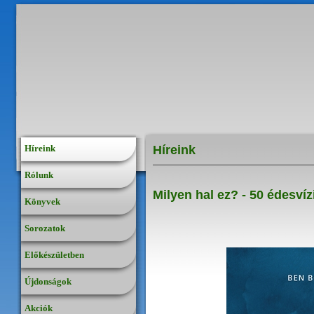
Híreink
Híreink
Rólunk
Milyen hal ez? - 50 édesvíz
Könyvek
Sorozatok
Előkészületben
Újdonságok
Akciók