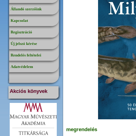
Állandó szerzőink
Kapcsolat
Regisztráció
Új jelszó kérése
Rendelés feltételei
Adatvédelem
Akciós könyvek
megrendelés