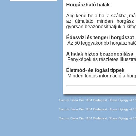
Horgászható halak
Alig kerül be a hal a szákba, má
az útmutató minden horgász h
gyorsan beazonosíthatjuk a kifo
Édesvízi és tengeri horgászat
Az 50 leggyakoribb horgászható 
A halak biztos beazonosítása
Fényképek és részletes illusztr
Életmód- és fogási tippek
Minden fontos információ a horg
Saxum Kiadó Cím 1134 Budapest, Dózsa György út 150
Saxum Kiadó Cím 1134 Budapest, Dózsa György út 150
Saxum Kiadó Cím 1134 Budapest, Dózsa György út 150