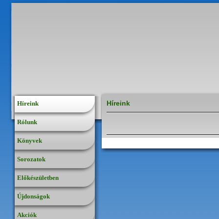
Híreink
Híreink
Rólunk
Könyvek
Sorozatok
Előkészületben
Újdonságok
Akciók